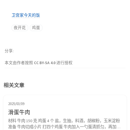
卫宫家今天的饭
夜开花
鸡蛋
分享
本文由作者按照
CC BY-SA 4.0
进行授权
相关文章
2025/03/09
滑蛋牛肉
材料 牛肉 150 克 鸡蛋 4 个 盐，生抽，料酒，胡椒粉，玉米淀粉 
准备 牛肉切成小片 打四个鸡蛋 牛肉加入一勺蛋清抓匀，再加入 