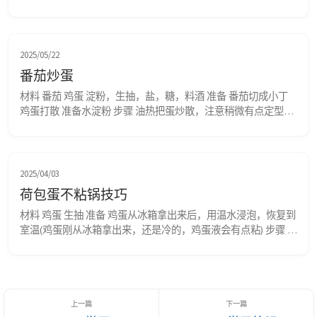
10 克盐、一勺生抽、一勺料酒、胡椒粉抓匀，再加入两勺玉米
淀粉抓匀，再加入一勺油抓匀。静置十分钟。 鸡蛋打匀 步骤 开
大火加热锅，倒入油后关火，将牛肉片平铺在上面，然后翻面，
仅利用余温将牛肉炒熟。然后捞出...
2025/05/22
番茄炒蛋
材料 番茄 鸡蛋 淀粉，生抽，盐，糖，料酒 准备 番茄切成小丁 
鸡蛋打散 准备水淀粉 步骤 油热把蛋炒散，注意稍微有点定型就
行，然后马上盛出 另起锅烧油，把西红柿炒软 加点水淀粉继续
翻炒 加入炒好的蛋花，翻炒均匀 加入生抽，料酒，盐，一勺
糖，翻炒均匀后马上出锅
2025/04/03
荷包蛋不粘锅技巧
材料 鸡蛋 生抽 准备 鸡蛋从冰箱拿出来后，用温水浸泡，恢复到
室温(鸡蛋刚从冰箱拿出来，还是冷的，鸡蛋液会有点粘) 步骤 热
锅后加油，油热下鸡蛋，然后把火转小 鸡蛋煎至一面凝固后，
翻面 两面都煎到差不多，倒入生抽