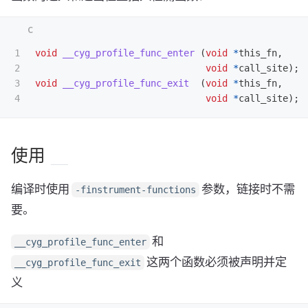
1

void
__cyg_profile_func_enter
(
void
*
this_fn
,
2

void
*
call_site
);
3

void
__cyg_profile_func_exit
(
void
*
this_fn
,
void
*
call_site
);
使用
编译时使用
参数，链接时不需
-finstrument-functions
要。
和
__cyg_profile_func_enter
这两个函数必须被声明并定
__cyg_profile_func_exit
义