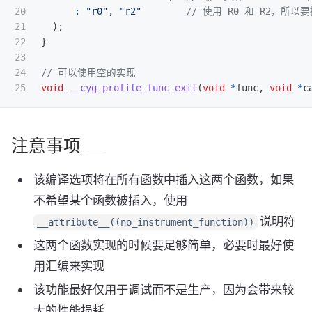
20

:
"r0"
,
"r2"
// 使用 R0 和 R2，所
21

);
22

}
23

24

// 可以使用空的实现
void
__cyg_profile_func_exit
(
void
*
func
,
void
*
c
注意事项
该编译选项将在所有函数中插入这两个函数，如果
不希望某个函数被插入，使用
说明符
__attribute__((no_instrument_function))
这两个函数实现的时候要足够简单，必要时最好使
用汇编来实现
该功能最好仅用于调试而不是生产，因为会带来较
大的性能损耗