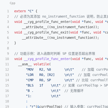
1

extern
"C"
{
2

// 必须为其添加 no_instrument_function 说明，防
3

void
__cyg_profile_func_enter
(
void
*
func
,
void
*
4

__attribute__
((
no_instrument_function
));
5

void
__cyg_profile_func_exit
(
void
*
func
,
void
*
c
6

__attribute__
((
no_instrument_function
));
7

}
8

9

// 功能示例：进入函数时判断 SP 位置是否超出界限
10

void
__cyg_profile_func_enter
(
void
*
func
,
void
*
11

__asm__
volatile
(
12

"MOV   R2, %0       
\n\t
"
// 加载 currP
13

"LDR   R0, [R2]     
\n\t
"
// 加载 currPoo
14

"CMP   R0, SP       
\n\t
"
// 比较 currPoolT
15

"BLS   1f    
\n\t
"
// 如果 currPoolTop 
16

"B .         
\n\t
"
// 无限循环
17

"1:          
\n\t
"
18

:
19

:
"r"
(
&
currPoolTop
)
// 输入参数：currPoolT