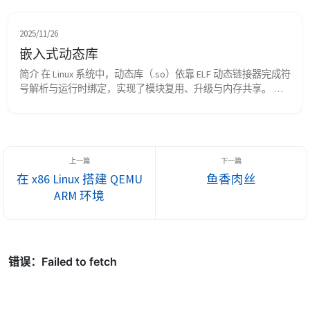
GCC。 安装 debian 的 rootfs 安装 debian 的 rootfs 是为了使用 
debian 的仓库下载 GCC。 前往清华大学镜像站下载 debian ...
2025/11/26
嵌入式动态库
简介 在 Linux 系统中，动态库（.so）依靠 ELF 动态链接器完成符
号解析与运行时绑定，实现了模块复用、升级与内存共享。 而
在嵌入式系统中，由于缺乏动态链接器、内存受限或执行环境受
控，无法使用完整的 ELF 动态加载机制。但嵌入式固件仍常常需
要一种“可复用、可升级、可替换”的通用功能模块。 本文实现
了一种适合嵌入式项目使用的动态库的实现，采用固定地址入
口、跳转表（functio...
在 x86 Linux 搭建 QEMU
鱼香肉丝
ARM 环境