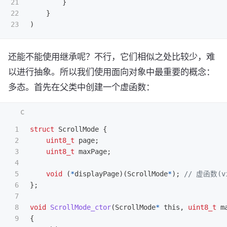
21

}
22

}
)
还能不能使用继承呢？不行，它们相似之处比较少，难
以进行抽象。所以我们使用面向对象中最重要的概念：
多态。首先在父类中创建一个虚函数：
1

struct
ScrollMode
{
2

uint8_t
page
;
3

uint8_t
maxPage
;
4

5

void
(
*
displayPage
)(
ScrollMode
*
);
// 虚函数(vi
6

};
7

8

void
ScrollMode_ctor
(
ScrollMode
*
this
,
uint8_t
m
9

{