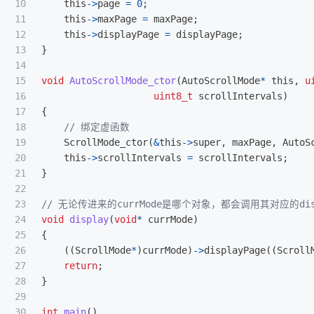
10

this
->
page
=
0
;
11

this
->
maxPage
=
maxPage
;
12

this
->
displayPage
=
displayPage
;
13

}
14

15

void
AutoScrollMode_ctor
(
AutoScrollMode
*
this
,
u
16

uint8_t
scrollIntervals
)
17

{
18

// 绑定虚函数
19

ScrollMode_ctor
(
&
this
->
super
,
maxPage
,
AutoS
20

this
->
scrollIntervals
=
scrollIntervals
;
21

}
22

23

// 无论传进来的currMode是哪个对象，都会调用其对应的disp
24

void
display
(
void
*
currMode
)
25

{
26

((
ScrollMode
*
)
currMode
)
->
displayPage
((
Scroll
27

return
;
28

}
29

30

int
main
()