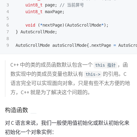
3

uint8_t
page
;
// 当前屏号
4

uint8_t
maxPage
;
5

6

void
(
*
nextPage
)(
AutoScrollMode
*
);
7

}
AutoScrollMode
;
8

AutoScrollMode
autoScrollMode
{.
nextPage
=
AutoScr
C++ 中的类的成员函数默认包含一个
，函
this 指针
数实现中的类成员变量也默认有
的引用。C
this->
语言完全可以实现面向对象，只是有些不太方便的地
方，C++ 就是为了解决这个问题的。
构造函数
对 C 语言来说，我们一般使用值初始化或默认初始化来
初始化一个对象实例：