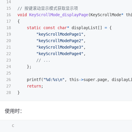
14

15

// 按键滚动显示模式获取显示项
16

void
KeyScrollMode_displayPage
(
KeyScrollMode
*
th
17

{
18

static
const
char
*
displayList
[]
=
{
19

"keyScrollModePage1"
,
20

"keyScrollModePage2"
,
21

"keyScrollModePage3"
,
22

"keyScrollModePage4"
,
23

// ...
24

};
25

26

printf
(
"%d:%s
\n
"
,
this
->
super
.
page
,
displayL
27

return
;
}
使用时：