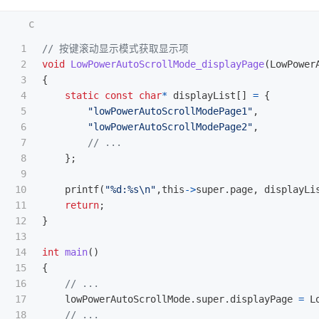
1

// 按键滚动显示模式获取显示项
2

void
LowPowerAutoScrollMode_displayPage
(
LowPower
3

{
4

static
const
char
*
displayList
[]
=
{
5

"lowPowerAutoScrollModePage1"
,
6

"lowPowerAutoScrollModePage2"
,
7

// ...
8

};
9

10

printf
(
"%d:%s
\n
"
,
this
->
super
.
page
,
displayLi
11

return
;
12

}
13

14

int
main
()
15

{
16

// ...
17

lowPowerAutoScrollMode
.
super
.
displayPage
=
L
18

// ...