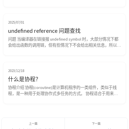
b.cpp #include "b.h" #include <iostream> void testfunc(int arg){ 
std::cout << "testfunc:"<< arg ...
2025/07/01
undefined reference 问题查找
问题 当编译器在链接报 undefined symbol 时，大部分情况下都
会给出函数的调用链，但有些情况下不会给出相关信息，所以需
要手动查找 假设有如下代码： #include <variant> int main() { 
std::variant<int,double> v = 1.1; auto i = std::get<int>...
2023/12/18
什么是协程？
协程介绍 协程(coroutine)是计算机程序的一类组件，类似于线
程，是一种用于处理协作式多任务的方式。 协程适合于用来实
现彼此熟悉的程序组件，如协作式多任务、异常处理、事件循
环、迭代器、无限列表和管道。 协作意味着由拥有控制权的任
务决定什么时候交出控制权，且交给哪个任务，而不是由操作系
统的调度内核决定。 和线程的区别 线程使用通用的多任务执行
方式，其依赖于操作系统内核的实现并行...