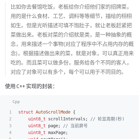
比如你去餐馆吃饭，老板给你介绍他们家的招牌菜，
用的是什么食材、工艺、调料等等细节，描绘的栩栩
如生。但是光听描述可填不饱肚子，就让老板赶紧把
菜做出来。老板对菜的介绍就是类，是一种抽象的概
念，用来描述一个事物(对应了程序中不占用内存的概
念)，根据描述做出来的菜，就是对象，可以真正用来
吃的。而且菜可以做多份，服务给各个不同的客人，
对应了对象可以有多个，每个可以用于不同目的。
使用 C++ 实现的封装：
1

struct
AutoScrollMode
{
2

uint8_t
scrollIntervals
;
// 轮显周期(秒)
3

uint8_t
page
;
// 当前屏号
4

uint8_t
maxPage
;