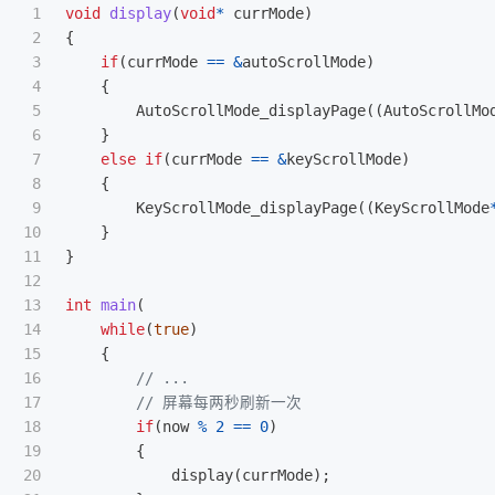
1

void
display
(
void
*
currMode
)
2

{
3

if
(
currMode
==
&
autoScrollMode
)
4

{
5

AutoScrollMode_displayPage
((
AutoScrollMo
6

}
7

else
if
(
currMode
==
&
keyScrollMode
)
8

{
9

KeyScrollMode_displayPage
((
KeyScrollMode
10

}
11

}
12

13

int
main
(
14

while
(
true
)
15

{
16

// ...
17

// 屏幕每两秒刷新一次
18

if
(
now
%
2
==
0
)
19

{
20

display
(
currMode
);