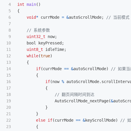
4

int
main
()
5

{
6

void
*
currMode
=
&
autoScrollMode
;
// 当前模式
7

8

// 系统参数
9

uint32_t
now
;
10

bool
keyPressed
;
11

uint8_t
idleTime
;
12

while
(
true
)
13

{
14

if
(
currMode
==
&
autoScrollMode
)
// 如果当前
15

{
16

if
(
now
%
autoScrollMode
.
scrollInterv
17

{
18

// 翻页间隔时间到达
19

AutoScrollMode_nextPage
(
&
autoScr
20

}
21

}
22

else
if
(
currMode
==
&
keyScrollMode
)
// 
23

{