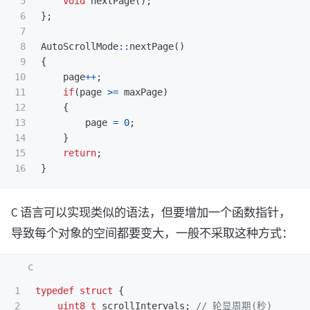
5

void
nextPage
();
6

};
7

8

AutoScrollMode
::
nextPage
()
9

{
10

page
++
;
11

if
(
page
>=
maxPage
)
12

{
13

page
=
0
;
14

}
15

return
;
}
C 语言可以实现类似的语法，但要增加一个函数指针，
导致每个对象的空间都要变大，一般不采取这种方式：
1

typedef
struct
{
2

uint8_t
scrollIntervals
;
// 轮显周期(秒)