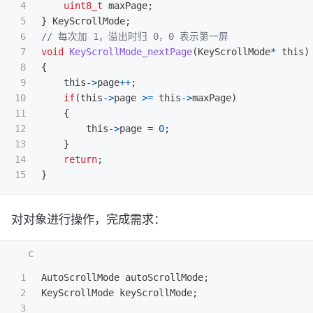
4

uint8_t
maxPage
;
5

}
KeyScrollMode
;
6

// 每次加 1，溢出时归 0，0 表示第一屏
7

void
KeyScrollMode_nextPage
(
KeyScrollMode
*
this
)
8

{
9

this
->
page
++
;
10

if
(
this
->
page
>=
this
->
maxPage
)
11

{
12

this
->
page
=
0
;
13

}
14

return
;
}
对对象进行操作，完成需求：
1

AutoScrollMode
autoScrollMode
;
2

KeyScrollMode
keyScrollMode
;
3
