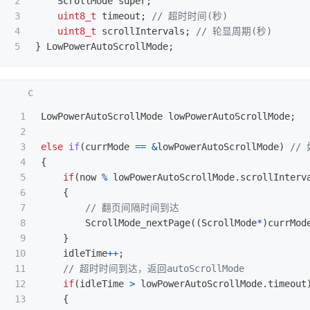
2

ScrollMode
super
;
3

uint8_t
timeout
;
// 超时时间(秒)
4

uint8_t
scrollIntervals
;
// 轮显周期(秒)
}
LowPowerAutoScrollMode
;
1

LowPowerAutoScrollMode
lowPowerAutoScrollMode
;
2

3

else
if
(
currMode
==
&
lowPowerAutoScrollMode
)
// 
4

{
5

if
(
now
%
lowPowerAutoScrollMode
.
scrollInterv
6

{
7

// 翻页间隔时间到达
8

ScrollMode_nextPage
((
ScrollMode
*
)
currMod
9

}
10

idleTime
++
;
11

// 超时时间到达，返回autoScrollMode
12

if
(
idleTime
>
lowPowerAutoScrollMode
.
timeout
13

{