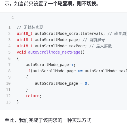
示，如当前只设置了
一个轮显项，则不切换
。
1

// 无封装实现
2

uint8_t
autoScrollMode_scrollIntervals
;
// 轮显周
3

uint8_t
autoScrollMode_page
;
// 当前屏号
4

uint8_t
autoScrollMode_maxPage
;
// 最大屏数
5

void
autoScrollMode_nextPage
()
6

{
7

autoScrollMode_page
++
;
8

if
(
autoScrollMode_page
>=
autoScrollMode_max
9

{
10

autoScrollMode_page
=
0
;
11

}
12

return
;
}
至此，我们完成了该需求的一种实现方式