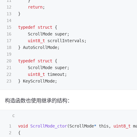
11

}
12

return
;
13

}
14

15

typedef
struct
{
16

ScrollMode
super
;
17

uint8_t
scrollIntervals
;
18

}
AutoScrollMode
;
19

20

typedef
struct
{
21

ScrollMode
super
;
22

uint8_t
timeout
;
}
KeyScrollMode
;
构造函数也使用继承的结构：
1

void
ScrollMode_ctor
(
ScrollMode
*
this
,
uint8_t
m
2

{