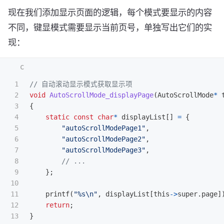
现在我们添加显示页面的逻辑，每个模式要显示的内容
不同，键显模式需要显示当前页号，单独写出它们的实
现：
1

// 自动滚动显示模式获取显示项
2

void
AutoScrollMode_displayPage
(
AutoScrollMode
*
3

{
4

static
const
char
*
displayList
[]
=
{
5

"autoScrollModePage1"
,
6

"autoScrollModePage2"
,
7

"autoScrollModePage3"
,
8

// ...
9

};
10

11

printf
(
"%s
\n
"
,
displayList
[
this
->
super
.
page
]
12

return
;
13

}