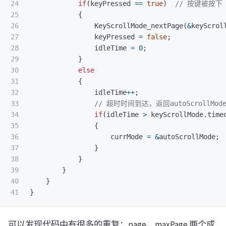
24

if
(
keyPressed
==
true
)
// 按键被按下
25

{
26

KeyScrollMode_nextPage
(
&
keyScrol
27

keyPressed
=
false
;
28

idleTime
=
0
;
29

}
30

else
31

{
32

idleTime
++
;
33

// 超时时间到达，返回autoScrollMod
34

if
(
idleTime
>
keyScrollMode
.
time
35

{
36

currMode
=
&
autoScrollMode
;
37

}
38

}
39

}
40

}
}
可以发现代码中有很多的重复：page、maxPage 两个成