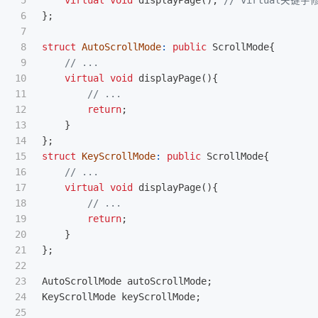
6

};
7

8

struct
AutoScrollMode
:
public
ScrollMode
{
9

// ...
10

virtual
void
displayPage
(){
11

// ...
12

return
;
13

}
14

};
15

struct
KeyScrollMode
:
public
ScrollMode
{
16

// ...
17

virtual
void
displayPage
(){
18

// ...
19

return
;
20

}
21

};
22

23

AutoScrollMode
autoScrollMode
;
24

KeyScrollMode
keyScrollMode
;
25
