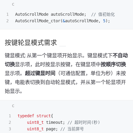
1

AutoScrollMode
autoScrollMode
;
// 值初始化
AutoScrollMode_ctor
(
&
autoScrollMode
,
5
);
按键轮显模式需求
键显模式: 从第一个键显项开始显示。键显模式下
不自动
切换
显示项，此时按显示按键，在键显项中
按顺序切换
显示项。
超过键显时间
（可通信配置，单位为秒）未按
键，电能表切换到自动轮显模式，并从第一个轮显项开
始显示。
1

typedef
struct
{
2

uint8_t
timeout
;
// 超时时间(秒)
3

uint8_t
page
;
// 当前屏号