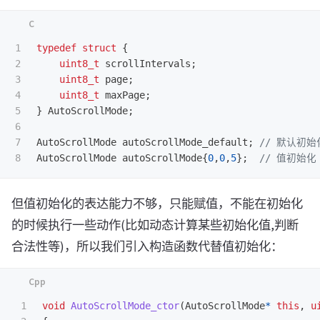
1

typedef
struct
{
2

uint8_t
scrollIntervals
;
3

uint8_t
page
;
4

uint8_t
maxPage
;
5

}
AutoScrollMode
;
6

7

AutoScrollMode
autoScrollMode_default
;
// 默认初始
AutoScrollMode
autoScrollMode
{
0
,
0
,
5
};
// 值初始化
但值初始化的表达能力不够，只能赋值，不能在初始化
的时候执行一些动作(比如动态计算某些初始化值,判断
合法性等)，所以我们引入构造函数代替值初始化：
1

void
AutoScrollMode_ctor
(
AutoScrollMode
*
this
,
u