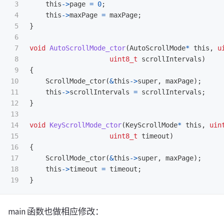
3

this
->
page
=
0
;
4

this
->
maxPage
=
maxPage
;
5

}
6

7

void
AutoScrollMode_ctor
(
AutoScrollMode
*
this
,
u
8

uint8_t
scrollIntervals
)
9

{
10

ScrollMode_ctor
(
&
this
->
super
,
maxPage
);
11

this
->
scrollIntervals
=
scrollIntervals
;
12

}
13

14

void
KeyScrollMode_ctor
(
KeyScrollMode
*
this
,
uin
15

uint8_t
timeout
)
16

{
17

ScrollMode_ctor
(
&
this
->
super
,
maxPage
);
18

this
->
timeout
=
timeout
;
}
main 函数也做相应修改：