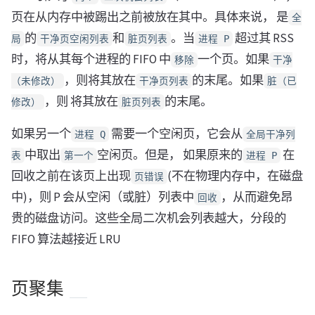
页在从内存中被踢出之前被放在其中。具体来说， 是
全
的
和
。当
超过其 RSS
局
干净页空闲列表
脏页列表
进程 P
时，将从其每个进程的 FIFO 中
一个页。如果
移除
干净
，则将其放在
的末尾。如果
（未修改）
干净页列表
脏（已
，则 将其放在
的末尾。
修改）
脏页列表
如果另一个
需要一个空闲页，它会从
进程 Q
全局干净列
中取出
空闲页。但是， 如果原来的
在
表
第一个
进程 P
回收之前在该页上出现
(不在物理内存中，在磁盘
页错误
中)，则 P 会从空闲（或脏）列表中
，从而避免昂
回收
贵的磁盘访问。这些全局二次机会列表越大，分段的
FIFO 算法越接近 LRU
页聚集