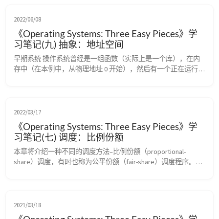
2022/06/08
《Operating Systems: Three Easy Pieces》学
习笔记(九) 抽象：地址空间
早期系统 操作系统曾经是一组函数（实际上是一个库），在内
存中（在本例中，从物理地址 0 开始），然后有一个正在运行的
程序（进程），目前在物理内存中（在本例中，从物理地址 
64KB 开始）， 并使用剩余的内存。这里几乎没有抽象。 多道程
序和时分共享 3 个进程（A、B、C），每个进程拥有从 512KB 物
理内存中切出来给它们的一小部分内存。假定只有一个 CPU，操
2022/03/17
作系统选择运行其...
《Operating Systems: Three Easy Pieces》学
习笔记(七) 调度：比例份额
本章将介绍一种不同的调度方法–比例份额（proportional-
share）调度，有时也称为公平份额（fair-share）调度程序。比
例份额算法基于一个简单的想法：调 度程序的最终目标，是确
保每个工作获得一定比例的 CPU 时间，而不是优化周转时间和
响 应时间。 比例份额调度程序有一个非常优秀的现代例子，由 
Waldspurger 和 Weihl 发现，名为彩票调度（lottery s...
2021/03/18