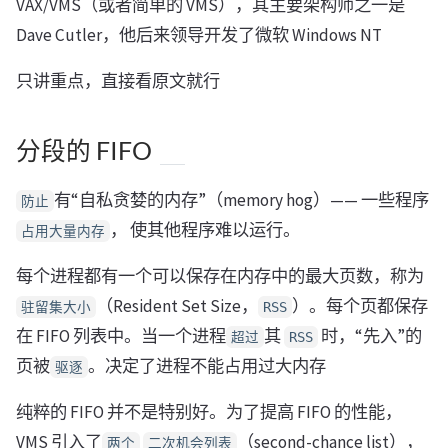
VAX/VMS（或者简单的 VMS），其主要架构师之一是
Dave Cutler，他后来领导开发了微软 Windows NT
只讲重点，直接看原文就行
分段的 FIFO
有“自私贪婪的内存”（memory hog）—— 一些程序
防止
， 使其他程序难以运行。
占用大量内存
每个进程都有一个可以保存在内存中的最大页数，称为
（Resident Set Size，
）。每个页都保存
驻留集大小
RSS
在 FIFO 列表中。当一个进程
其
时，“先入”的
超过
RSS
页被
。决定了进程不能占用过大内存
驱逐
纯粹的 FIFO 并不是特别好。为了提高 FIFO 的性能，
VMS 引入了
（second-chance list），
两个
二次机会列表