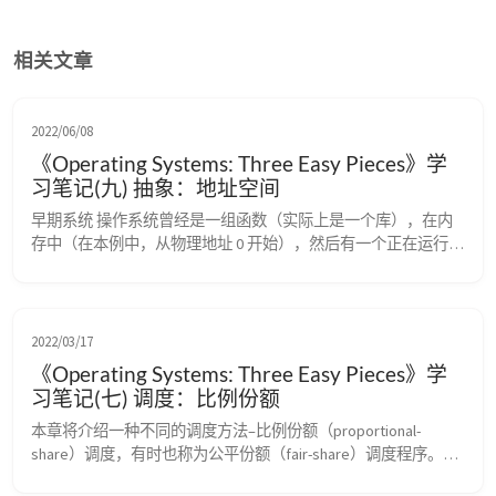
相关文章
2022/06/08
《Operating Systems: Three Easy Pieces》学
习笔记(九) 抽象：地址空间
早期系统 操作系统曾经是一组函数（实际上是一个库），在内
存中（在本例中，从物理地址 0 开始），然后有一个正在运行的
程序（进程），目前在物理内存中（在本例中，从物理地址 
64KB 开始）， 并使用剩余的内存。这里几乎没有抽象。 多道程
序和时分共享 3 个进程（A、B、C），每个进程拥有从 512KB 物
理内存中切出来给它们的一小部分内存。假定只有一个 CPU，操
2022/03/17
作系统选择运行其...
《Operating Systems: Three Easy Pieces》学
习笔记(七) 调度：比例份额
本章将介绍一种不同的调度方法–比例份额（proportional-
share）调度，有时也称为公平份额（fair-share）调度程序。比
例份额算法基于一个简单的想法：调 度程序的最终目标，是确