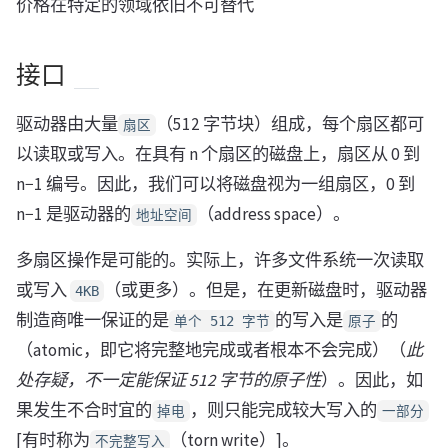
价格在特定的领域依旧不可替代
接口
驱动器由大量
（512 字节块）组成，每个扇区都可
扇区
以读取或写入。在具有 n 个扇区的磁盘上，扇区从 0 到
n−1 编号。因此，我们可以将磁盘视为一组扇区，0 到
n−1 是驱动器的
（address space）。
地址空间
多扇区操作是可能的。实际上，许多文件系统一次读取
或写入
（或更多）。但是，在更新磁盘时，驱动器
4KB
制造商唯一保证的是
的写入是
的
单个 512 字节
原子
（atomic，即它将完整地完成或者根本不会完成）（
此
处存疑，不一定能保证 512 字节的原子性
）。因此，如
果发生不合时宜的
，则只能完成较大写入的
掉电
一部分
[有时称为
（torn write）]。
不完整写入