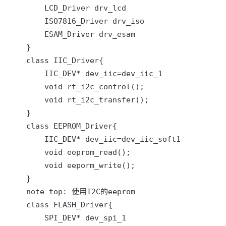
        LCD_Driver drv_lcd

        ISO7816_Driver drv_iso

        ESAM_Driver drv_esam

    }

    class IIC_Driver{

        IIC_DEV* dev_iic=dev_iic_1

        void rt_i2c_control();

        void rt_i2c_transfer();

    }

    class EEPROM_Driver{

        IIC_DEV* dev_iic=dev_iic_soft1

        void eeprom_read();

        void eeporm_write();

    }

    note top: 使用I2C的eeprom

    class FLASH_Driver{

        SPI_DEV* dev_spi_1
