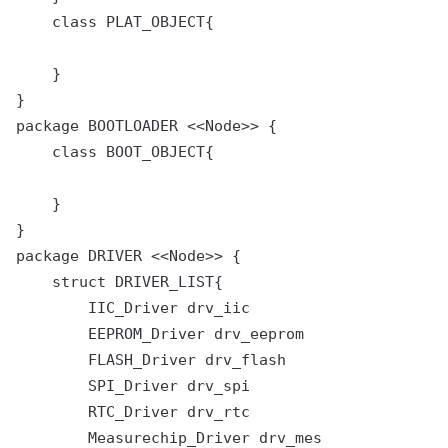
    class PLAT_OBJECT{

    }

}

package BOOTLOADER <<Node>> {

    class BOOT_OBJECT{

    } 

}

package DRIVER <<Node>> {

    struct DRIVER_LIST{

        IIC_Driver drv_iic

        EEPROM_Driver drv_eeprom

        FLASH_Driver drv_flash

        SPI_Driver drv_spi

        RTC_Driver drv_rtc

        Measurechip_Driver drv_mes
