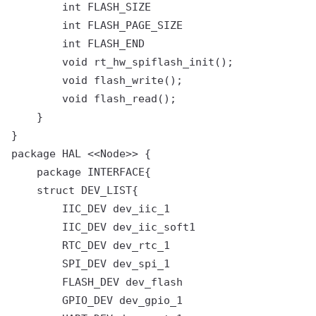
        int FLASH_SIZE

        int FLASH_PAGE_SIZE

        int FLASH_END

        void rt_hw_spiflash_init();

        void flash_write();

        void flash_read();

    }

}

package HAL <<Node>> {

    package INTERFACE{

    struct DEV_LIST{

        IIC_DEV dev_iic_1

        IIC_DEV dev_iic_soft1

        RTC_DEV dev_rtc_1

        SPI_DEV dev_spi_1

        FLASH_DEV dev_flash

        GPIO_DEV dev_gpio_1
