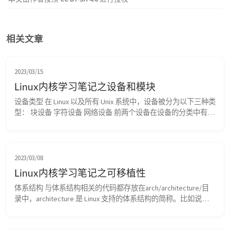
相关文章
2023/03/15
Linux内核学习笔记之设备和模块
设备类型 在 Linux 以及所有 Unix 系统中，设备被分为以下三种类
型： 块设备 字符设备 网络设备 前两个设备在设备的分类中有提
到 网络设备最常见的类型有时也以以太网设备(ethernet 
devices)来称呼，它提供了对网络(例如 Internet)的访问，这是通
过一个物理适配器(如你的笔记本电脑的 802.11 卡)和一种特定的
协议(如 IP 协议)进行...
2023/03/08
Linux内核学习笔记之可移植性
体系结构 与体系结构相关的代码都存放在arch/architecture/目
录中，architecture 是 Linux 支持的体系结构的简称。比如说，
Intel x86 体系结构对应的简称是 x86 字长和数据类型 能够由机器
一次完成处理的数据称为字。 处理器通用寄存器(general-