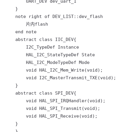
        UART_DEV dev_uart_1

    }

    note right of DEV_LIST::dev_flash

        片内flash

    end note

    abstract class IIC_DEV{

        I2C_TypeDef Instance

        HAL_I2C_StateTypeDef State

        HAL_I2C_ModeTypeDef Mode

        void HAL_I2C_Mem_Write(void);

        void I2C_MasterTransmit_TXE(void);

    }

    abstract class SPI_DEV{

        void HAL_SPI_IRQHandler(void);

        void HAL_SPI_Transmit(void);

        void HAL_SPI_Receive(void);

    }

    }
