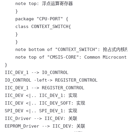
    note top: 浮点运算寄存器

    }

    package "CPU-PORT" {

    class CONTEXT_SWITCH{

    }

    }

    note bottom of "CONTEXT_SWITCH": 
    note top of "CMSIS-CORE": Common Microcontro
}

IIC_DEV_1 --> IO_CONTROL

IO_CONTROL -left-> REGISTER_CONTROL

IIC_DEV_1 --> REGISTER_CONTROL

IIC_DEV <|.. IIC_DEV_1: 实现

IIC_DEV <|.. IIC_DEV_SOFT: 实现

SPI_DEV <|.. SPI_DEV_1: 实现

IIC_Driver --> IIC_DEV: 关联

EEPROM_Driver --> IIC_DEV: 关联
