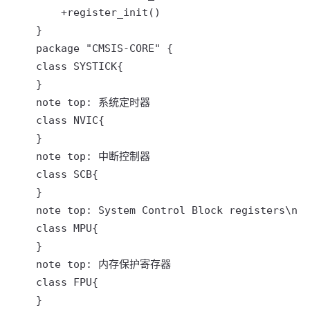
        +register_init()

    }

    package "CMSIS-CORE" {

    class SYSTICK{

    }

    note top: 系统定时器

    class NVIC{

    }

    note top: 中断控制器

    class SCB{

    }

    note top: System Control Block registers\
    class MPU{

    }

    note top: 内存保护寄存器

    class FPU{

    }
