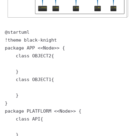
@startuml

!theme black-knight

package APP <<Node>> {

    class OBJECT2{

    }

    class OBJECT1{

    }

}

package PLATFLORM <<Node>> {

    class API{

    }
