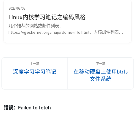
purposeregisters，GPR)的大小和它的字长是相同的。一般来
说，对于一个体系结构...
2023/03/08
Linux内核学习笔记之编码风格
几个推荐的网站或邮件列表： 
https://vger.kernel.org/majordomo-info.html，内核邮件列表
(Linux Kernel Mailing List,lkml)是对内核进行发布、讨论的主战
场。在做任何实际的动作之前，新特性会在此处被讨论，新代码
的大部分也会在此处张贴。 https://lkml.org/，对 lkml 的归档
（非官方），官方的应该是...
深度学习学习笔记
在移动硬盘上使用btrfs
文件系统