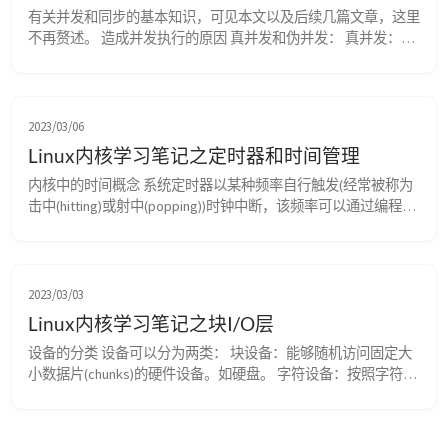
有关并发和同步的基本知识，可见本文以及后续几篇文章，这里
不再赘述。 造成并发执行的原因 真并发和伪并发： 真并发：在
多处理器的情况下，多个进程(线程)能够在多个 CPU 核心上同时
执行。 伪并发：即使只有一个处理器，用户程序也会被调度程
序抢占和重新调度，我们可以认为所有就绪的进程都在同时执
行，这就是抢占式内核的特性 虽然真并发和伪并发的原因和含
2023/03/06
义不同，但它们都同样会造成竞...
Linux内核学习笔记之定时器和时间管理
内核中的时间概念 系统定时器以某种频率自行触发(经常被称为
击中(hitting)或射中(popping))时钟中断，该频率可以通过编程预
定，称作节拍率(tick rate)。 当时钟中断发生时，内核就通过一
种特殊的中断处理程序对其进行处理。两次时钟中断的间隔时间
称为节拍(tick)，它等于节拍率分之一（1/(tick rate)）秒。 内核
通过控制时钟中断维护实际时间，另外内核也为用户...
2023/03/03
Linux内核学习笔记之块I/O层
设备的分类 设备可以分为两类： 块设备：能够随机访问固定大
小数据片(chunks)的硬件设备。如硬盘。 字符设备：按照字符流
有序访问的硬件设备。如键盘、串口。 比如键盘，系统只能以
有序的流方式读取键盘输入h-e-l-l-o，如果随机访问e-l-o-h-o，则
这些输入的字符就没有意义了。 剖析一个块设备 块设备中最小