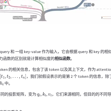
ry 和 一组 key-value 作为输入，它会根据 query 和 key 的
力函数的区别就是计算相似度的
相似函数
。
oken 的相关信息，包含了该 token 以及其上下文，作为 attent
[
t
1
,
t
2
,
…
,
t
n
]
，我们就假设表示的是第 2 个 token 的信息
h
t
中。
q
t
k
t
v
t
不同的投影矩阵，变为
,
,
，它们来源相同，但目的的不同