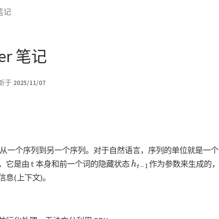
 笔记
mer 笔记
新于
2025/11/07
就是从一个序列到另一个序列。对于自然语言，序列的单位就是一
h
t
−
1
，它是由 t 本身和前一个词的隐藏状态
作为参数来生成的
息(上下文)。