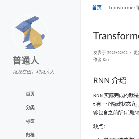
首页
Transformer
Transfor
发表于
2025/02/02
更
普通人
作者
Kai
见龙在田，利见大人
RNN 介绍
首页
RNN 实际完成的
h
t
t 有一个隐藏状态
分类
够包含之前所有词的信
标签
缺点：
归档