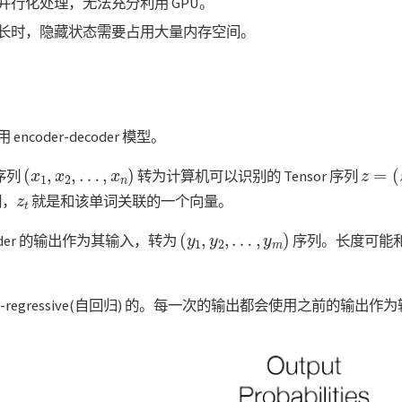
并行化处理，无法充分利用 GPU。
长时，隐藏状态需要占用大量内存空间。
coder-decoder 模型。
(
x
1
,
x
2
,
…
,
x
n
)
z
=
(
z
1
个序列
转为计算机可以识别的 Tensor 序列
z
t
词，
就是和该单词关联的一个向量。
(
y
1
,
y
2
,
…
,
y
m
)
ncoder 的输出作为其输入，转为
序列。长度可能
o-regressive(自回归) 的。每一次的输出都会使用之前的输出作