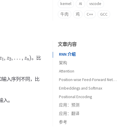
kernel
AI
vscode
牛肉
鸡
C++
GCC
文章内容
,
z
2
,
…
,
z
n
)
RNN 介绍
。比
架构
Attention
Encoder
和输入序列不同，比
Decoder
Multi-Head Attention
Position-wise Feed-Forward Networks
Embeddings and Softmax
speculative decoding
Positional Encoding
为输入。
应用：预测
应用：翻译
训练
参考
推理