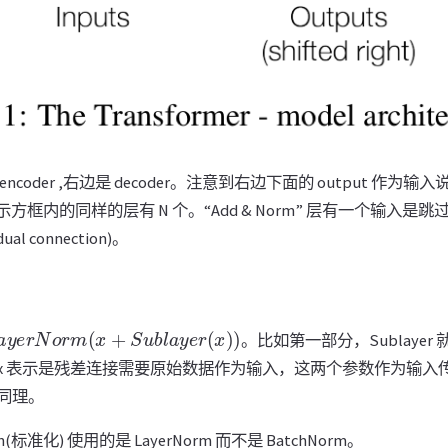
oder ,右边是 decoder。注意到右边下面的 output 作为输入说
。Nx 表示方框内的同样的层有 N 个。“Add & Norm” 层有一个输
l connection)。
a
y
e
r
N
o
r
m
(
x
+
S
u
b
l
a
y
e
r
(
x
)
)
。比如第一部分，Sublayer 就是 
，加上 x 表示是残差连接需要原始数据作为输入，这两个参数作为输入传递到 
同理。
on(标准化) 使用的是 LayerNorm 而不是 BatchNorm。