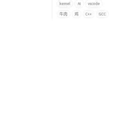
kernel
AI
vscode
牛肉
鸡
C++
GCC