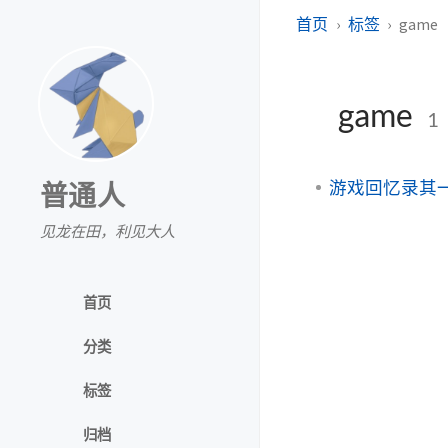
首页
标签
game
game
1
游戏回忆录其一：《
普通人
见龙在田，利见大人
首页
分类
标签
归档