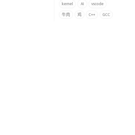
kernel
AI
vscode
牛肉
鸡
C++
GCC