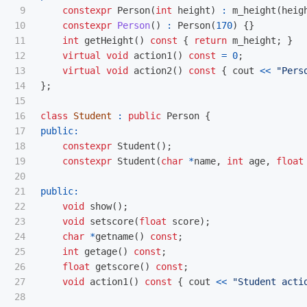
9

constexpr
Person
(
int
height
)
:
m_height
(
heig
10

constexpr
Person
()
:
Person
(
170
)
{}
11

int
getHeight
()
const
{
return
m_height
;
}
12

virtual
void
action1
()
const
=
0
;
13

virtual
void
action2
()
const
{
cout
<<
"Pers
14

};
15

16

class
Student
:
public
Person
{
17

public:
18

constexpr
Student
();
19

constexpr
Student
(
char
*
name
,
int
age
,
float
20

21

public:
22

void
show
();
23

void
setscore
(
float
score
);
24

char
*
getname
()
const
;
25

int
getage
()
const
;
26

float
getscore
()
const
;
27

void
action1
()
const
{
cout
<<
"Student acti
28
