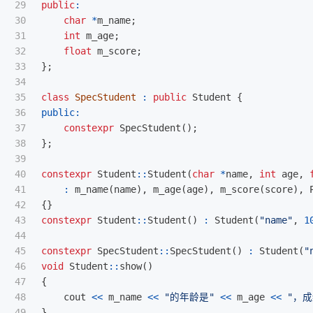
29

public
:
30

char
*
m_name
;
31

int
m_age
;
32

float
m_score
;
33

};
34

35

class
SpecStudent
:
public
Student
{
36

public:
37

constexpr
SpecStudent
();
38

};
39

40

constexpr
Student
::
Student
(
char
*
name
,
int
age
,
41

:
m_name
(
name
),
m_age
(
age
),
m_score
(
score
),
42

{}
43

constexpr
Student
::
Student
()
:
Student
(
"name"
,
1
44

45

constexpr
SpecStudent
::
SpecStudent
()
:
Student
(
"
46

void
Student
::
show
()
47

{
48

cout
<<
m_name
<<
"的年龄是"
<<
m_age
<<
"，成
49

}