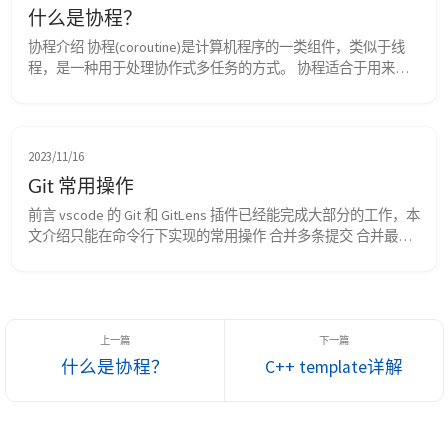
什么是协程？
协程介绍 协程(coroutine)是计算机程序的一类组件，类似于线
程，是一种用于处理协作式多任务的方式。 协程适合于用来实
现彼此熟悉的程序组件，如协作式多任务、异常处理、事件循
环、迭代器、无限列表和管道。 协作意味着由拥有控制权的任
务决定什么时候交出控制权，且交给哪个任务，而不是由操作系
统的调度内核决定。 和线程的区别 线程使用通用的多任务执行
2023/11/16
方式，其依赖于操作系统内核的实现并行...
Git 常用操作
前言 vscode 的 Git 和 GitLens 插件已经能完成大部分的工作，本
文介绍只能在命令行下实现的常用操作 合并多条提交 合并最后 
2 条记录： git rebase -i HEAD~2 打印如下： GNU nano 3.2 git-
rebase-todo pick f9fb267 feat: 提交1 pick 88ede48 feat: 提交2 # 
变基 86d...
什么是协程？
C++ template详解