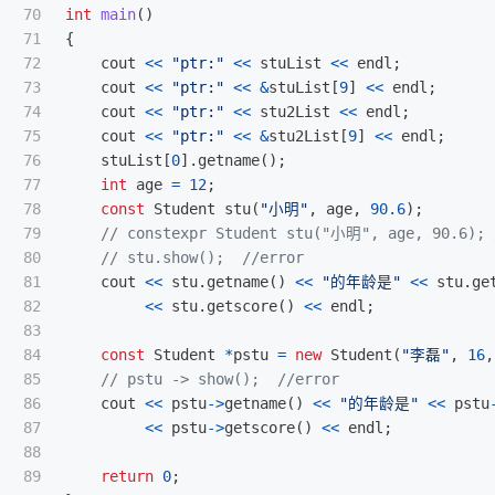
70

int
main
()
71

{
72

cout
<<
"ptr:"
<<
stuList
<<
endl
;
73

cout
<<
"ptr:"
<<
&
stuList
[
9
]
<<
endl
;
74

cout
<<
"ptr:"
<<
stu2List
<<
endl
;
75

cout
<<
"ptr:"
<<
&
stu2List
[
9
]
<<
endl
;
76

stuList
[
0
].
getname
();
77

int
age
=
12
;
78

const
Student
stu
(
"小明"
,
age
,
90.6
);
79

// constexpr Student stu("小明", age, 90.6); 
80

// stu.show();  //error
81

cout
<<
stu
.
getname
()
<<
"的年龄是"
<<
stu
.
ge
82

<<
stu
.
getscore
()
<<
endl
;
83

84

const
Student
*
pstu
=
new
Student
(
"李磊"
,
16
,
85

// pstu -> show();  //error
86

cout
<<
pstu
->
getname
()
<<
"的年龄是"
<<
pstu
87

<<
pstu
->
getscore
()
<<
endl
;
88

89

return
0
;