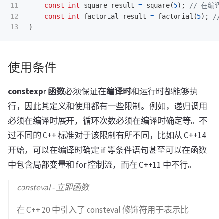
11

const
int
square_result
=
square
(
5
);
// 在编
12

const
int
factorial_result
=
factorial
(
5
);
/
}
使用条件
constexpr 函数
必须保证在
编译时
和运行时都能够执
行，因此其定义和使用都有一些限制。例如，递归调用
必须在编译时展开，循环次数必须在编译时确定等。不
过不同的 C++ 标准对于该限制有所不同，比如从 C++14
开始，可以在编译时确定 if 等条件语句甚至可以在函数
中包含局部变量和 for 控制流，而在 C++11 中不行。
consteval - 立即函数
在 C++ 20 中引入了 consteval 修饰符用于表示比