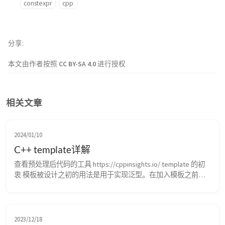
constexpr
cpp
分享
本文由作者按照
CC BY-SA 4.0
进行授权
相关文章
2024/01/10
C++ template详解
查看预处理后代码的工具 https://cppinsights.io/ template 的初
衷 模板被设计之初的用法是用于实现泛型。在加入模板之前，
常常使用宏来实现泛型： 1 2 3 4 5 6 7 8 9 10 11 12 13 14 15 
#define add(T) _ADD_IMPL_##T #define ADD_IMPL(T) \ T 
_ADD_IMPL_##T (T...
2023/12/18