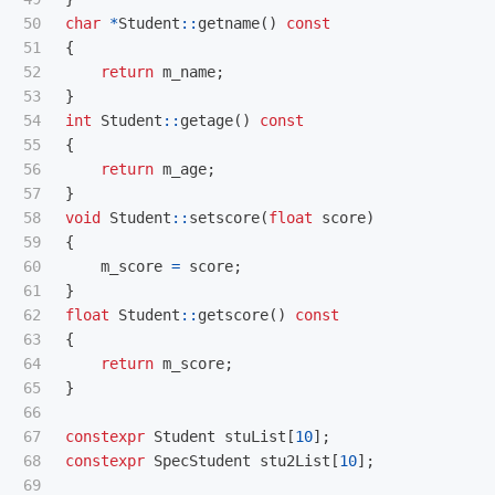
50

char
*
Student
::
getname
()
const
51

{
52

return
m_name
;
53

}
54

int
Student
::
getage
()
const
55

{
56

return
m_age
;
57

}
58

void
Student
::
setscore
(
float
score
)
59

{
60

m_score
=
score
;
61

}
62

float
Student
::
getscore
()
const
63

{
64

return
m_score
;
65

}
66

67

constexpr
Student
stuList
[
10
];
68

constexpr
SpecStudent
stu2List
[
10
];
69
