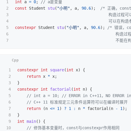
1

int
a
=
0
;
// a是变量
2

const
Student
stu
(
"小明"
,
a
,
90.6
);
/* 正确，con
3

                                        构造过
4

                                        可以
5

constexpr
Student
stu
(
"小明"
,
a
,
90.6
);
/* 错误，c
6

                                           构
                                          
1

constexpr
int
square
(
int
x
)
{
2

return
x
*
x
;
3

}
4

constexpr
int
factorial
(
int
n
)
{
5

// int a = 10; // ERROR in C++11，NO ERROR i
6

// C++ 11 标准规定三元条件运算符可以在编译时展开
7

return
(
n
<=
1
)
?
1
:
n
*
factorial
(
n
-
1
);
8

}
9

int
main
()
{
10

// 修饰基本变量时，const与constexpr作用相同