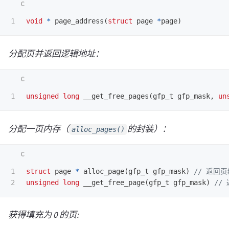
void
*
page_address
(
struct
page
*
page
)
分配页并返回逻辑地址：
unsigned
long
__get_free_pages
(
gfp_t
gfp_mask
,
un
分配一页内存（
的封装）：
alloc_pages()
1

struct
page
*
alloc_page
(
gfp_t
gfp_mask
)
// 返回
unsigned
long
__get_free_page
(
gfp_t
gfp_mask
)
//
获得填充为 0 的页: