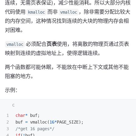
连续，无需页表保证)，减少性能消耗。所以大部分内核
代码使用
而非
，除非需要分配比较大
kmalloc
vmalloc
的内存空间，这种情况找到连续的大块的物理内存会相
对困难。
必须配合
页表
使用，将离散的物理页通过页表
vmalloc
映射到连续的虚拟地址上，使得逻辑连续。
两个函数都可能休眠，不能放在中断上下文或其他不能
阻塞的地方。
示例：
1

char
*
buf
;
2

buf
=
vmalloc
(
16
*
PAGE_SIZE
);
3

/*get 16 pages*/
4

if
(
!
buf
)