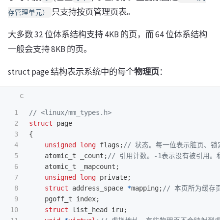
只支持按页管理页表。
存管理单元）
大多数 32 位体系结构支持 4KB 的页，而 64 位体系结构
一般会支持 8KB 的页。
struct page 结构表示系统中的每个
物理页
：
1

// <linux/mm_types.h>
2

struct
page
3

{
4

unsigned
long
flags
;
// 状态。每一位表示脏页、锁定页等
5

atomic_t
_count
;
// 引用计数。-1表示没有被引用
6

atomic_t
_mapcount
;
7

unsigned
long
private
;
8

struct
address_space
*
mapping
;
// 本页所为缓存
9

pgoff_t
index
;
10

struct
list_head
iru
;