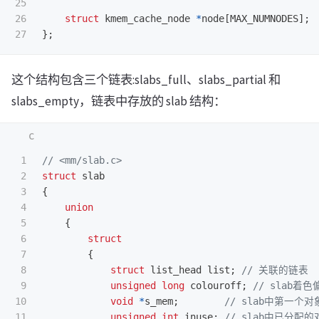
25

26

struct
kmem_cache_node
*
node
[
MAX_NUMNODES
];
};
这个结构包含三个链表:slabs_full、slabs_partial 和
slabs_empty，链表中存放的 slab 结构：
1

// <mm/slab.c>
2

struct
slab
3

{
4

union
5

{
6

struct
7

{
8

struct
list_head
list
;
// 关联的链表
9

unsigned
long
colouroff
;
// slab着
10

void
*
s_mem
;
// slab中第一个对
11

unsigned
int
inuse
;
// slab中已分配