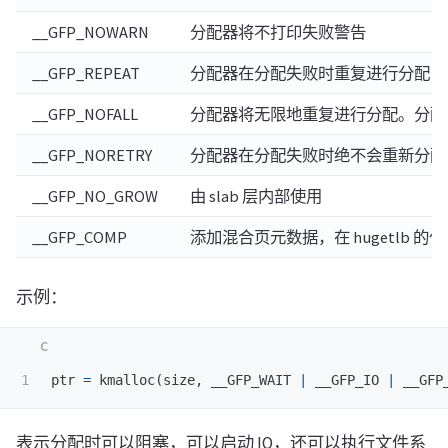
__GFP_NOWARN
分配器将不打印失败警告
__GFP_REPEAT
分配器在分配失败时重复进行分配，
__GFP_NOFALL
分配器将无限地重复进行分配。分配
__GFP_NORETRY
分配器在分配失败时绝不会重新分配
__GFP_NO_GROW
由 slab 层内部使用
__GFP_COMP
添加混合页元数据，在 hugetlb 的
示例：
ptr
=
kmalloc
(
size
,
__GFP_WAIT
|
__GFP_IO
|
__GFP
表示分配时可以阻塞，可以启动 IO，还可以执行文件系