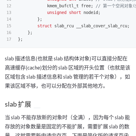
12

kmem_bufctl_t
free
;
// 第一个空闲对象
13

unsigned
short
nodeid
;
14

};
15

struct
slab_rcu
__slab_cover_slab_rcu
;
16

};
};
slab 描述信息(也就是 slab 结构体对象)可以直接分配在
高速缓存(cache)划分的 slab 区域的开头位置（也就是该
区域包含 slab 描述信息和 slab 管理的若干个对象），如
果该区域不够，也可以分配在外部其他地方。
slab 扩展
当 slab 不能存放新的对象时（全满），因为每个 slab 能
存放的对象数量是固定的不能扩展，需要扩展 slab 的数
量，这就需要新申请内存页。下面是简化版的请求页函