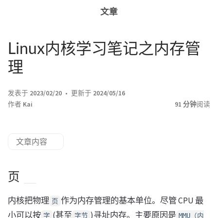
文章
Linux内核学习笔记之内存管
理
发表于
2023/02/20
更新于
2024/05/16
作者
Kai
91 分钟
阅读
文章内容
页
内核把物理
作为内存管理的基本单位。尽管 CPU 最
页
小可以按
(甚至
)寻址内存。主要原因是
字
字节
MMU（内