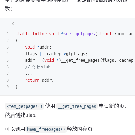
数：
1

static
inline
void
*
kmem_getpages
(
struct
kmem_cac
2

{
3

void
*
addr
;
4

flags
|=
cachep
->
gfpflags
;
5

addr
=
(
void
*
)
__get_free_pages
(
flags
,
cachep
6

// 创建slab
7

...
8

return
addr
;
}
使用
申请新的页，
kmem_getpages()
__get_free_pages
然后创建 slab。
可以调用
释放内存页
kmem_freepages()