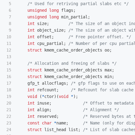
5

/* Used for retriving partial slabs etc */
6

unsigned
long
flags
;
7

unsigned
long
min_partial
;
8

int
size
;
/* The size of an object in
9

int
object_size
;
/* The size of an object wi
10

int
offset
;
/* Free pointer offset. */
11

int
cpu_partial
;
/* Number of per cpu partia
12

struct
kmem_cache_order_objects
oo
;
13

14

/* Allocation and freeing of slabs */
15

struct
kmem_cache_order_objects
max
;
16

struct
kmem_cache_order_objects
min
;
17

gfp_t
allocflags
;
/* gfp flags to use on eac
18

int
refcount
;
/* Refcount for slab cache
19

void
(
*
ctor
)(
void
*
);
20

int
inuse
;
/* Offset to metadata
21

int
align
;
/* Alignment */
22

int
reserved
;
/* Reserved bytes at 
23

const
char
*
name
;
/* Name (only for dis
24

struct
list_head
list
;
/* List of slab cache