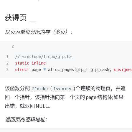
获得页
以页为单位分配内存（多页）：
1

// <include/linux/gfp.h>
2

static
inline
struct
page
*
alloc_pages
(
gfp_t
gfp_mask
,
unsigne
该函数分配
(
)个
连续
的物理页，并返
2^order
1<<order
回一个指针，该指针指向第一个页的 page 结构体;如果
出错，就返回 NULL。
返回页的逻辑地址：