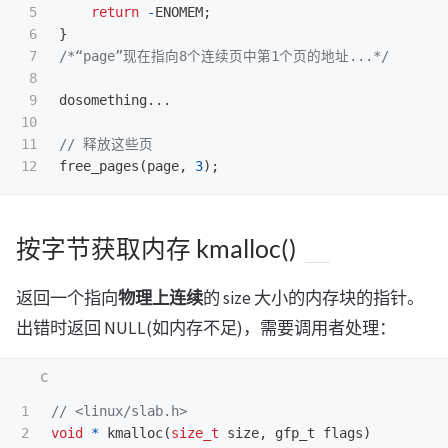
5

return
-
ENOMEM
;
6

}
7

/*“page”现在指向8个连续页中第1个页的地址...*/
8

9

dosomething
...
10

11

// 释放这些页
free_pages
(
page
,
3
);
按字节获取内存 kmalloc()
返回一个指向
物理上连续
的 size 大小的内存块的指针。
出错时返回 NULL(如内存不足)，需要调用者处理：
1

// <linux/slab.h>
void
*
kmalloc
(
size_t
size
,
gfp_t
flags
)