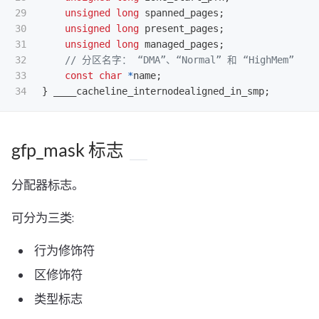
29

unsigned
long
spanned_pages
;
30

unsigned
long
present_pages
;
31

unsigned
long
managed_pages
;
32

// 分区名字： “DMA”、“Normal” 和 “HighMem”
33

const
char
*
name
;
}
____cacheline_internodealigned_in_smp
;
gfp_mask 标志
分配器标志。
可分为三类:
行为修饰符
区修饰符
类型标志