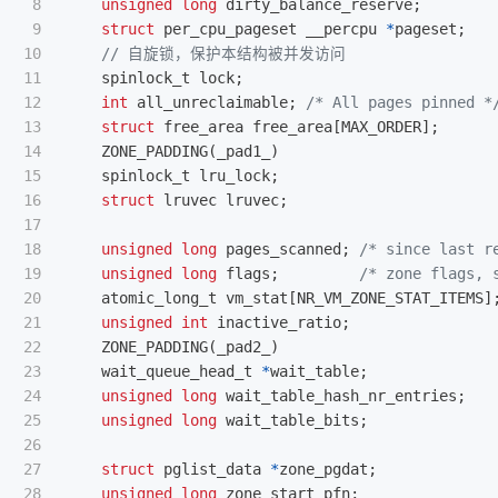
8

unsigned
long
dirty_balance_reserve
;
9

struct
per_cpu_pageset
__percpu
*
pageset
;
10

// 自旋锁，保护本结构被并发访问
11

spinlock_t
lock
;
12

int
all_unreclaimable
;
/* All pages pinned *
13

struct
free_area
free_area
[
MAX_ORDER
];
14

ZONE_PADDING
(
_pad1_
)
15

spinlock_t
lru_lock
;
16

struct
lruvec
lruvec
;
17

18

unsigned
long
pages_scanned
;
/* since last r
19

unsigned
long
flags
;
/* zone flags, 
20

atomic_long_t
vm_stat
[
NR_VM_ZONE_STAT_ITEMS
]
21

unsigned
int
inactive_ratio
;
22

ZONE_PADDING
(
_pad2_
)
23

wait_queue_head_t
*
wait_table
;
24

unsigned
long
wait_table_hash_nr_entries
;
25

unsigned
long
wait_table_bits
;
26

27

struct
pglist_data
*
zone_pgdat
;
28

unsigned
long
zone_start_pfn
;