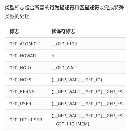
类型标志组合所需的
行为描述符
和
区描述符
以完成特殊
类型的处理。
标志
修饰符标志
GFP_ATOMIC
__GFP_HIGH
GFP_NOWAIT
0
GFP_NOIO
__GFP_WAIT
GFP_NOFS
(__GFP_WAIT|__GFP_IO)
GFP_KERNEL
(__GFP_WAIT|__GFP_IO|__GFP_FS)
GFP_USER
(__GFP_WAIT|__GFP_IO|__GFP_FS)
(__GFP_WAIT|__GFP_IO|__GFP_FS|
GFP_HIGHUSER
__GFP_HIGHMEM)