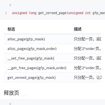
unsigned
long
get_zeroed_page
(
unsigned
int
gfp_ma
标志
描述
alloc_page(gfp_mask)
只分配一页，返回
alloc_pages(gfp_mask,order)
分配 2^order
__set_free_page(gfp_mask)
只分配一页，返回
__get_free_pages(gfp_mask,order)
分配 2^order
get_zeroed_page(gfp_mask)
只分配一页，让其
释放页