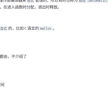
操作是编译器来
管理的，所以有时也称为
隐式
自动（automati
，在进入函数时分配，退出时释放。
的，比如 C 语言的
。
显式
malloc
应该都会，不介绍了
空间