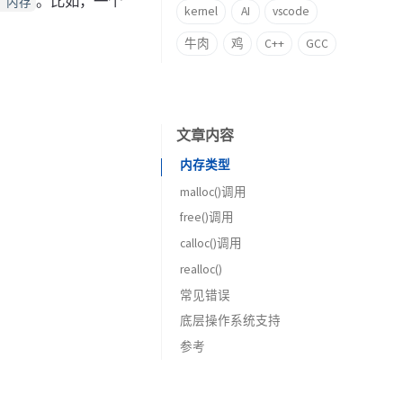
。比如，一个
c）内存
kernel
AI
vscode
牛肉
鸡
C++
GCC
文章内容
内存类型
malloc()调用
free()调用
calloc()调用
realloc()
常见错误
底层操作系统支持
参考