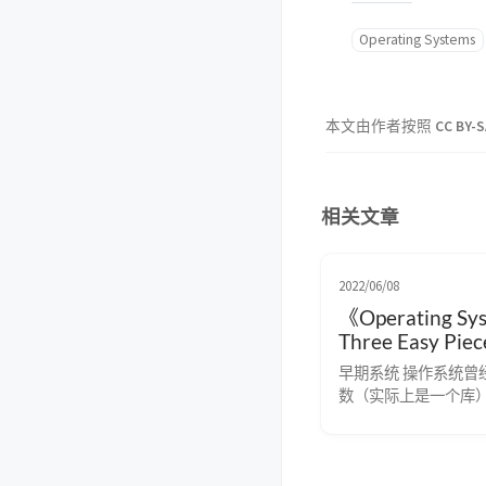
Operating Systems
本文由作者按照
CC BY-S
相关文章
2022/06/08
《Operating Sys
Three Easy Pi
习笔记(九) 抽
早期系统 操作系统曾
空间
数（实际上是一个库
中（在本例中，从物理地
始），然后有一个正
序（进程），目前在