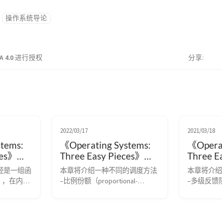
操作系统导论
A 4.0
进行授权
分享
2022/03/17
2021/03/18
tems:
《Operating Systems:
《Operat
eces》学
Three Easy Pieces》学
Three E
象：地址
习笔记(七) 调度：比例
习笔记(
经是一组函
本章将介绍一种不同的调度方法
本章将介绍
份额
反馈队
），在内存
–比例份额（proportional-
–多级反馈队列（
址 0 开
share）调度，有时也称为公平
Feedback
在运行的程
份额（fair-share）调度程序。比
1962 年，
物理内存中
例份额算法基于一个简单的想
反馈队列，