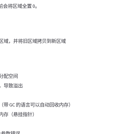
返回前会将区域全置 0。
区域，并将旧区域拷贝到新区域
分配空间
，导致溢出
带 GC 的语言可以自动回收内存）
内存（悬挂指针）
指针参数错误