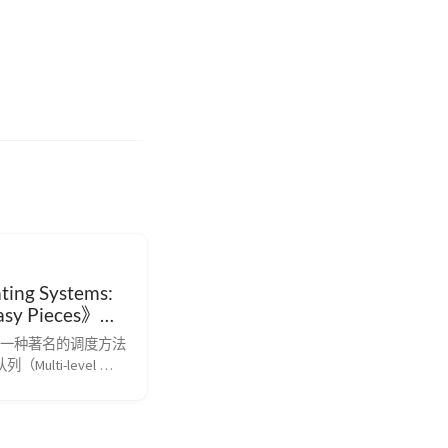
ing Systems:
asy Pieces》学
六) 调度：多级
一种著名的调度方法
列
Multi-level 
 Queue，MLFQ）。
Corbato 首次提出多级
应用于兼容时分共享